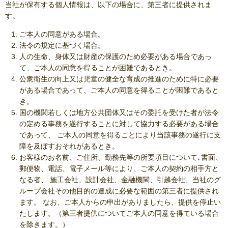
当社が保有する個人情報は、以下の場合に、第三者に提供されま
す。
ご本人の同意がある場合。
法令の規定に基づく場合。
人の生命、身体又は財産の保護のため必要がある場合であっ
て、ご本人の同意を得ることが困難であるとき。
公衆衛生の向上又は児童の健全な育成の推進のために特に必要
がある場合であって、ご本人の同意を得ることが困難であると
き。
国の機関若しくは地方公共団体又はその委託を受けた者が法令
の定める事務を遂行することに対して協力する必要がある場合
であって、 ご本人の同意を得ることにより当該事務の遂行に支
障を及ぼすおそれがあるとき。
お客様のお名前、ご住所、勤務先等の所要項目について､書面、
郵便物、電話、電子メール等により、ご本人の契約の相手方と
なる者、 施工会社、設計会社、金融機関、引越会社、当社のグ
ループ会社その他目的の達成に必要な範囲の第三者に提供され
ます。 なお、ご本人からの申出がありましたら、提供を停止い
たします。（第三者提供についてご本人の同意を得ている場合
を除きます。）